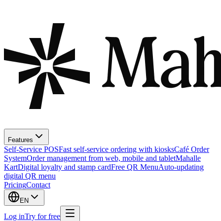
Features
Self-Service POS
Fast self-service ordering with kiosks
Café Order
System
Order management from web, mobile and tablet
Mahalle
Kart
Digital loyalty and stamp card
Free QR Menu
Auto-updating
digital QR menu
Pricing
Contact
EN
Log in
Try for free