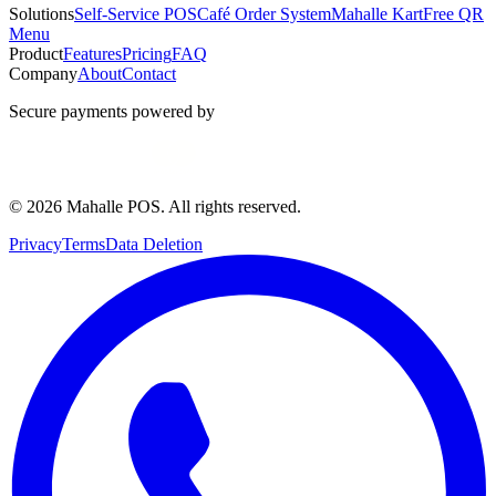
Solutions
Self-Service POS
Café Order System
Mahalle Kart
Free QR
Menu
Product
Features
Pricing
FAQ
Company
About
Contact
Secure payments powered by
© 2026 Mahalle POS. All rights reserved.
Privacy
Terms
Data Deletion