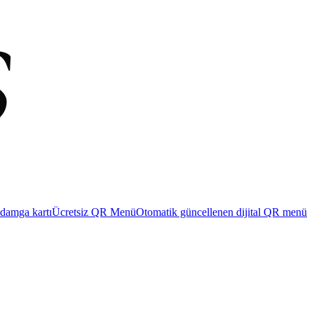
 damga kartı
Ücretsiz QR Menü
Otomatik güncellenen dijital QR menü