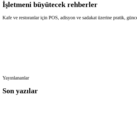
İşletmeni büyütecek rehberler
Kafe ve restoranlar için POS, adisyon ve sadakat üzerine pratik, güncel
5 Mart 2026
Restoran POS Sistemi: Doğru POS Seçimi 
Restoran POS sistemi nedir, ne işe yarar ve seçim yaparken nelere dikk
Devamını oku
Yayınlananlar
Son yazılar