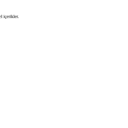
 içerikler.
Rehberi (2026)
at edilmelidir? Restoranlar için hızlı, kolay ve ölçeklenebilir POS seçi