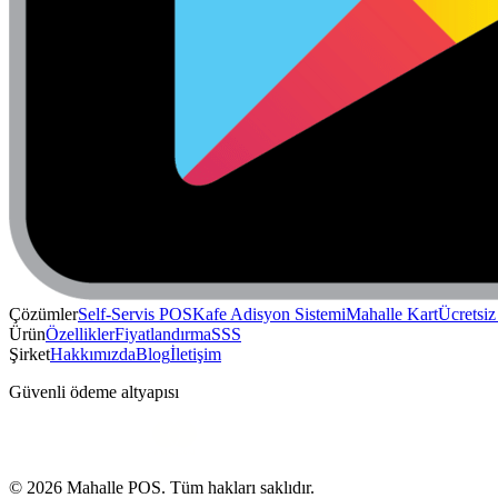
Çözümler
Self-Servis POS
Kafe Adisyon Sistemi
Mahalle Kart
Ücretsi
Ürün
Özellikler
Fiyatlandırma
SSS
Şirket
Hakkımızda
Blog
İletişim
Güvenli ödeme altyapısı
© 2026 Mahalle POS. Tüm hakları saklıdır.